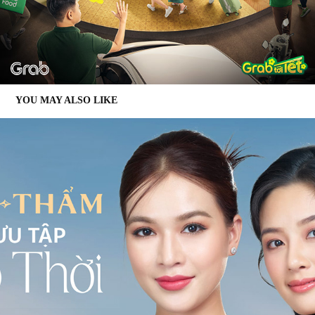
YOU MAY ALSO LIKE
✪ NGỌC THẨM JEWELRY - PHÁI ĐẸP PHẢI ĐẸP | 