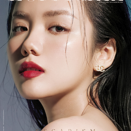
𝐓𝐇𝐄 "𝐄𝐒𝐂𝐀𝐏𝐈𝐒𝐌" 𝐈𝐒𝐒𝐔𝐄
2021